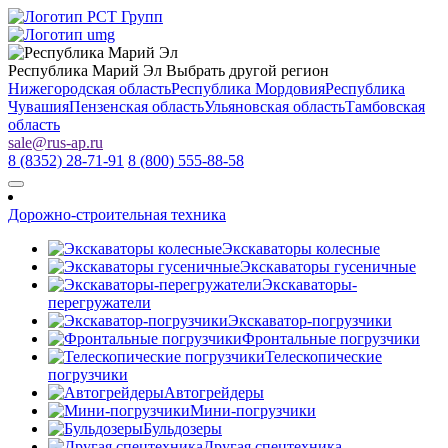
Республика Марий Эл
Выбрать другой регион
Нижегородская область
Республика Мордовия
Республика
Чувашия
Пензенская область
Ульяновская область
Тамбовская
область
sale
@
rus-ap.ru
8 (8352) 28-71-91
8 (800) 555-88-58
Дорожно-строительная техника
Экскаваторы колесные
Экскаваторы гусеничные
Экскаваторы-
перегружатели
Экскаватор-погрузчики
Фронтальные погрузчики
Телескопические
погрузчики
Автогрейдеры
Мини-погрузчики
Бульдозеры
Другая спецтехника