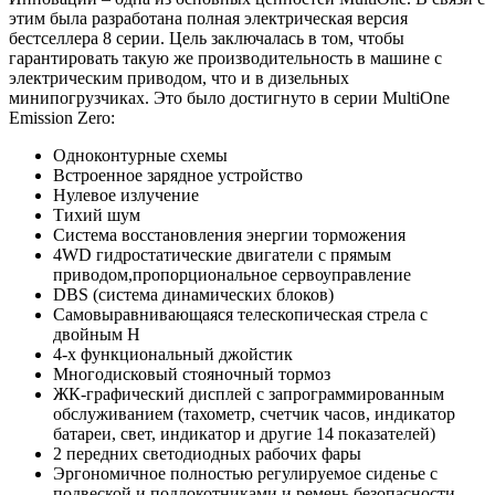
этим была разработана полная электрическая версия
бестселлера 8 серии. Цель заключалась в том, чтобы
гарантировать такую же производительность в машине с
электрическим приводом, что и в дизельных
минипогрузчиках. Это было достигнуто в серии MultiOne
Emission Zero:
Одноконтурные схемы
Встроенное зарядное устройство
Нулевое излучение
Тихий шум
Система восстановления энергии торможения
4WD гидростатические двигатели с прямым
приводом,пропорциональное сервоуправление
DBS (система динамических блоков)
Самовыравнивающаяся телескопическая стрела с
двойным Н
4-х функциональный джойстик
Многодисковый стояночный тормоз
ЖК-графический дисплей с запрограммированным
обслуживанием (тахометр, счетчик часов, индикатор
батареи, свет, индикатор и другие 14 показателей)
2 передних светодиодных рабочих фары
Эргономичное полностью регулируемое сиденье с
подвеской и подлокотниками и ремень безопасности