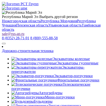
Республика Марий Эл
Выбрать другой регион
Нижегородская область
Республика Мордовия
Республика
Чувашия
Пензенская область
Ульяновская область
Тамбовская
область
sale
@
rus-ap.ru
8 (8352) 28-71-91
8 (800) 555-88-58
Дорожно-строительная техника
Экскаваторы колесные
Экскаваторы гусеничные
Экскаваторы-
перегружатели
Экскаватор-погрузчики
Фронтальные погрузчики
Телескопические
погрузчики
Автогрейдеры
Мини-погрузчики
Бульдозеры
Другая спецтехника