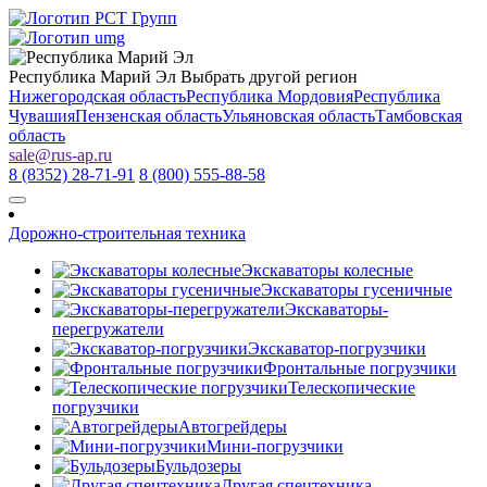
Республика Марий Эл
Выбрать другой регион
Нижегородская область
Республика Мордовия
Республика
Чувашия
Пензенская область
Ульяновская область
Тамбовская
область
sale
@
rus-ap.ru
8 (8352) 28-71-91
8 (800) 555-88-58
Дорожно-строительная техника
Экскаваторы колесные
Экскаваторы гусеничные
Экскаваторы-
перегружатели
Экскаватор-погрузчики
Фронтальные погрузчики
Телескопические
погрузчики
Автогрейдеры
Мини-погрузчики
Бульдозеры
Другая спецтехника